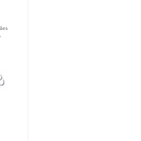
Cães
o