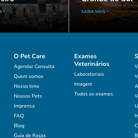
S
SAIBA MAIS
O Pet Care
Exames
S
Veterinários
Agendar Consulta
V
Laboratoriais
Quem somos
V
Imagem
Nosso time
A
Todos os exames
Nossos Pets
V
Imprensa
U
FAQ
I
Blog
C
Guia de Raças
B