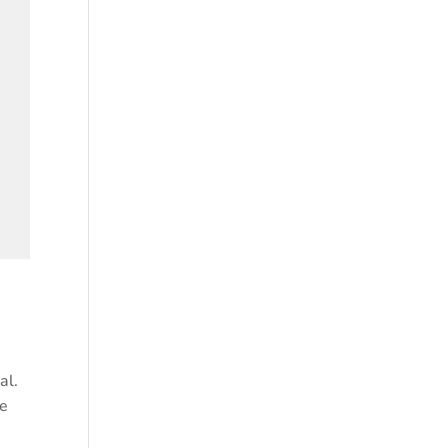
al.
te