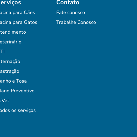
erviços
Contato
acina para Cães
Fale conosco
acina para Gatos
Trabalhe Conosco
tendimento
eterinário
TI
nternação
astração
anho e Tosa
lano Preventivo
zVet
odos os serviços