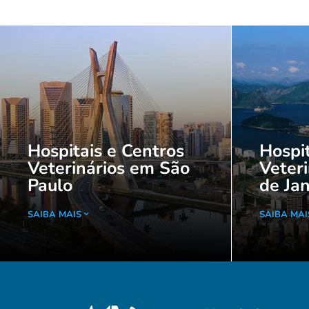
Hospitais e Centros
Hospit
Veterinários em São
Veteri
Paulo
de Jan
SAIBA MAIS
SAIBA MAI