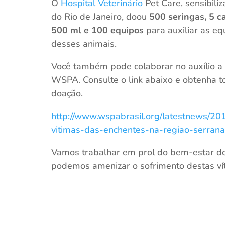
O
Hospital Veterinário
Pet Care, sensibili
do Rio de Janeiro, doou
500 seringas, 5 c
500 ml e 100 equipos
para auxiliar as e
desses animais.
Você também pode colaborar no auxílio a
WSPA. Consulte o link abaixo e obtenha 
doação.
http://www.wspabrasil.org/latestnews/2
vitimas-das-enchentes-na-regiao-serrana
Vamos trabalhar em prol do bem-estar dos
podemos amenizar o sofrimento destas ví