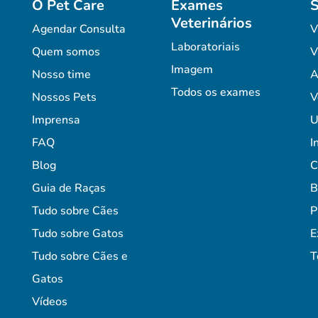
O Pet Care
Exames
S
Veterinários
Agendar Consulta
V
Laboratoriais
Quem somos
V
Imagem
Nosso time
A
Todos os exames
Nossos Pets
V
Imprensa
U
FAQ
I
Blog
C
Guia de Raças
B
Tudo sobre Cães
P
Tudo sobre Gatos
E
Tudo sobre Cães e
T
Gatos
Vídeos