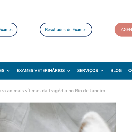
 Exames
Resultados de Exames
AGE
ES
EXAMES VETERINÁRIOS
SERVIÇOS
BLOG
C
ra animais vítimas da tragédia no Rio de Janeiro