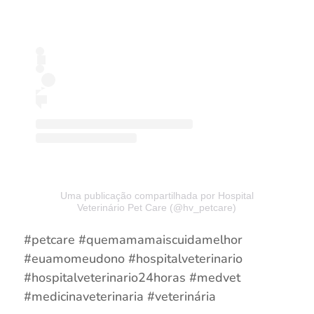
Uma publicação compartilhada por Hospital
Veterinário Pet Care (@hv_petcare)
#petcare #quemamamaiscuidamelhor
#euamomeudono #hospitalveterinario
#hospitalveterinario24horas #medvet
#medicinaveterinaria #veterinária