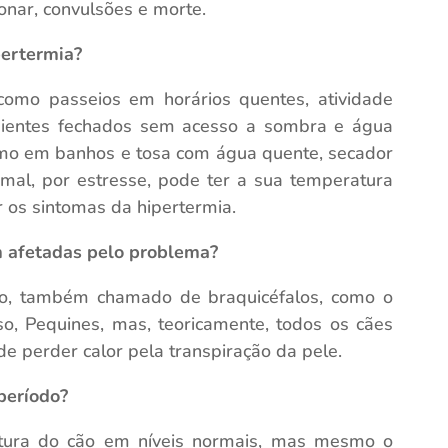
monar, convulsões e morte.
pertermia?
como passeios em horários quentes, atividade
mbientes fechados sem acesso a sombra e água
esmo em banhos e tosa com água quente, secador
imal, por estresse, pode ter a sua temperatura
 os sintomas da hipertermia.
m afetadas pelo problema?
rto, também chamado de braquicéfalos, como o
so, Pequines, mas, teoricamente, todos os cães
de perder calor pela transpiração da pele.
período?
atura do cão em níveis normais, mas mesmo o