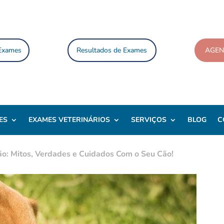
 Exames
Resultados de Exames
AGE
ES
EXAMES VETERINÁRIOS
SERVIÇOS
BLOG
C
ão: Mitos, Verdades e Cuidados Com o Seu Cão!