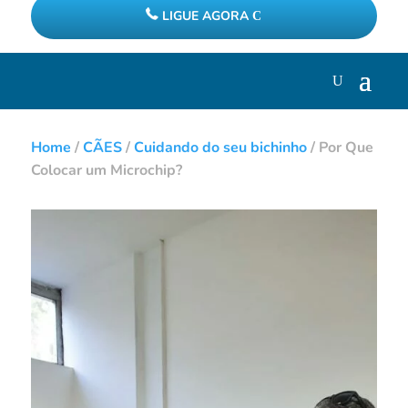
LIGUE AGORA
Home
/
CÃES
/
Cuidando do seu bichinho
/
Por Que
Colocar um Microchip?