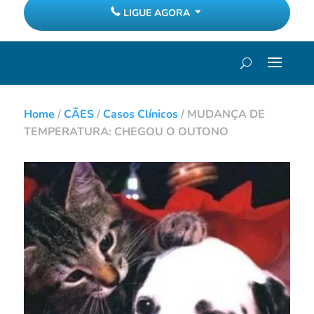
LIGUE AGORA
Home
/
CÃES
/
Casos Clínicos
/
MUDANÇA DE
TEMPERATURA: CHEGOU O OUTONO