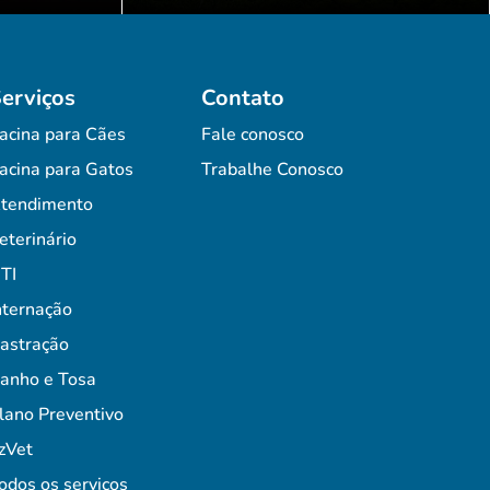
erviços
Contato
acina para Cães
Fale conosco
acina para Gatos
Trabalhe Conosco
tendimento
eterinário
TI
nternação
astração
anho e Tosa
lano Preventivo
zVet
odos os serviços