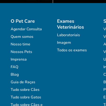
O Pet Care
Exames
S
Veterinários
Agendar Consulta
V
Laboratoriais
Quem somos
V
Imagem
Nosso time
A
Todos os exames
Nossos Pets
V
Imprensa
U
FAQ
I
Blog
C
Guia de Raças
B
Tudo sobre Cães
P
Tudo sobre Gatos
E
Tudo sobre Cães e
T