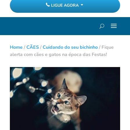
LIGUE AGORA
Home
/
CÃES
/
Cuidando do seu bichinho
/
Fique
alerta com cães e gatos na época das Festas!