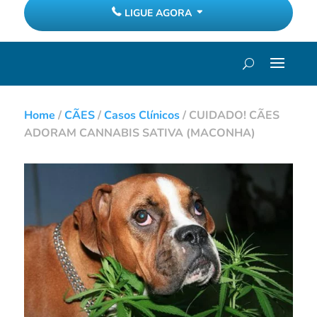
LIGUE AGORA
Home
/
CÃES
/
Casos Clínicos
/
CUIDADO! CÃES
ADORAM CANNABIS SATIVA (MACONHA)