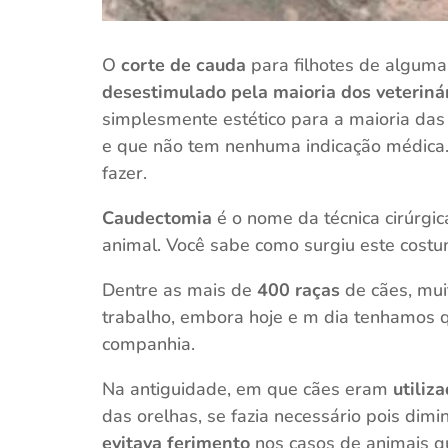
O
corte de cauda
para filhotes de alguma
desestimulado pela maioria dos veteriná
simplesmente estético para a maioria das
e que não tem nenhuma indicação médica.
fazer.
Caudectomia
é o nome da técnica cirúrgi
animal. Você sabe como surgiu este cost
Dentre as mais de
400 raças
de cães, mui
trabalho, embora hoje e m dia tenhamos 
companhia.
Na antiguidade, em que cães eram
utiliz
das orelhas, se fazia necessário pois dim
evitava ferimento
nos casos de animais q