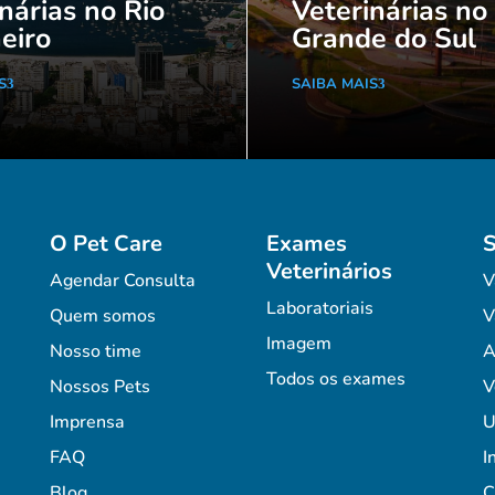
nárias no Rio
Veterinárias no
eiro
Grande do Sul
S
SAIBA MAIS
O Pet Care
Exames
S
Veterinários
Agendar Consulta
V
Laboratoriais
Quem somos
V
Imagem
Nosso time
A
Todos os exames
Nossos Pets
V
Imprensa
U
FAQ
I
Blog
C