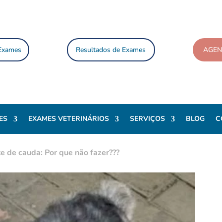
 Exames
Resultados de Exames
AGE
ES
EXAMES VETERINÁRIOS
SERVIÇOS
BLOG
C
te de cauda: Por que não fazer???