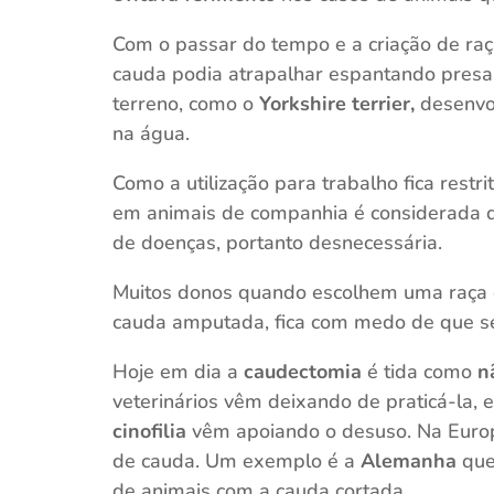
Com o passar do tempo e a criação de raç
cauda podia atrapalhar espantando presa 
terreno, como o
Yorkshire terrier,
desenvo
na água.
Como a utilização para trabalho fica rest
em animais de companhia é considerada
de doenças, portanto desnecessária.
Muitos donos quando escolhem uma raça
cauda amputada, fica com medo de que se o
Hoje em dia a
caudectomia
é tida como
n
veterinários vêm deixando de praticá-la, e
cinofilia
vêm apoiando o desuso. Na Euro
de cauda. Um exemplo é a
Alemanha
que
de animais com a cauda cortada.