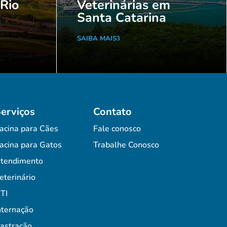
 Rio
Veterinárias em
Santa Catarina
SAIBA MAIS
erviços
Contato
acina para Cães
Fale conosco
acina para Gatos
Trabalhe Conosco
tendimento
eterinário
TI
nternação
astração