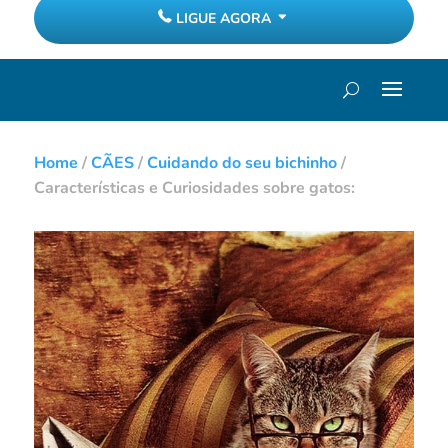
LIGUE AGORA
Home
/
CÃES
/
Cuidando do seu bichinho
/
Características e Curiosidades sobre gatos: