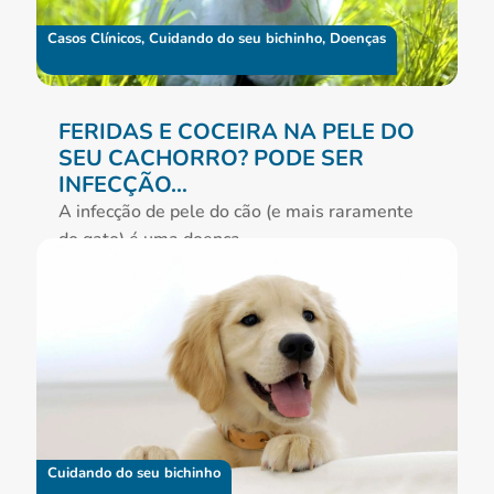
Casos Clínicos
,
Cuidando do seu bichinho
,
Doenças
FERIDAS E COCEIRA NA PELE DO
SEU CACHORRO? PODE SER
INFECÇÃO…
A infecção de pele do cão (e mais raramente
do gato) é uma doença...
ler mais
Cuidando do seu bichinho