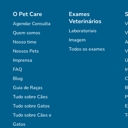
O Pet Care
Exames
S
Veterinários
Agendar Consulta
V
Laboratoriais
Quem somos
V
Imagem
Nosso time
A
Todos os exames
Nossos Pets
V
Imprensa
U
FAQ
I
Blog
C
Guia de Raças
B
Tudo sobre Cães
P
Tudo sobre Gatos
E
Tudo sobre Cães e
T
Gatos