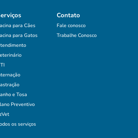
erviços
Contato
acina para Cães
Fale conosco
acina para Gatos
Trabalhe Conosco
tendimento
eterinário
TI
nternação
astração
anho e Tosa
lano Preventivo
zVet
odos os serviços