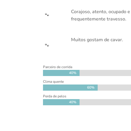
Corajoso, atento, ocupado e
🐾
frequentemente travesso.
Muitos gostam de cavar.
🐾
Parceiro de corrida
40%
40%
Clima quente
60%
60%
Perda de pelos
40%
40%