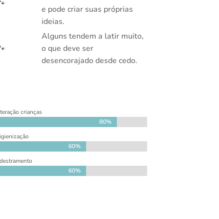
🐾
e pode criar suas próprias
ideias.
Alguns tendem a latir muito,
🐾
o que deve ser
desencorajado desde cedo.
nteração crianças
80%
80%
igienização
60%
60%
destramento
60%
60%