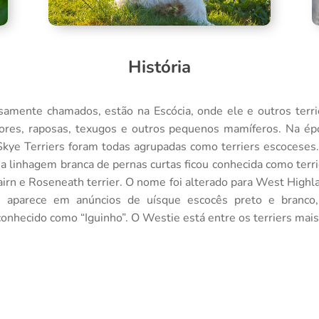
História
amente chamados, estão na Escócia, onde ele e outros terrier
ores, raposas, texugos e outros pequenos mamíferos. Na é
Skye Terriers foram todas agrupadas como terriers escoceses
ma linhagem branca de pernas curtas ficou conhecida como ter
 Cairn e Roseneath terrier. O nome foi alterado para West High
e aparece em anúncios de uísque escocês preto e branc
conhecido como “Iguinho”. O Westie está entre os terriers mai