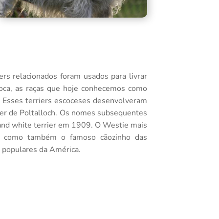
s relacionados foram usados ​​para livrar
poca, as raças que hoje conhecemos como
. Esses terriers escoceses desenvolveram
rier de Poltalloch. Os nomes subsequentes
land white terrier em 1909. O Westie mais
o, como também o famoso cãozinho das
s populares da América.