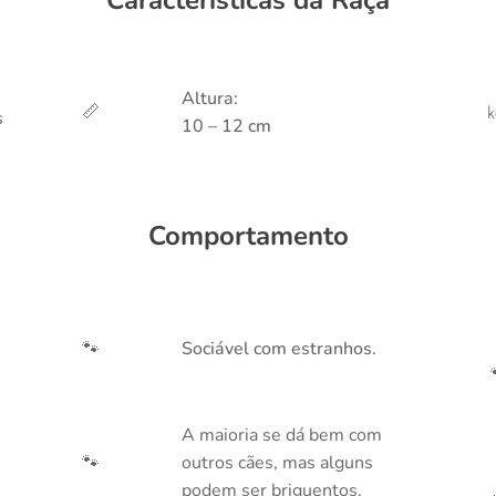
Altura:
📏
s
10 – 12 cm
Comportamento
🐾
Sociável com estranhos.
A maioria se dá bem com
🐾
outros cães, mas alguns
podem ser briguentos.