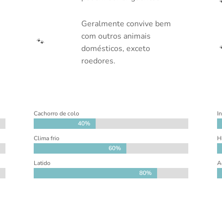
Geralmente convive bem
com outros animais
🐾
domésticos, exceto
roedores.
Cachorro de colo
I
40%
40%
Clima frio
H
60%
60%
Latido
A
80%
80%