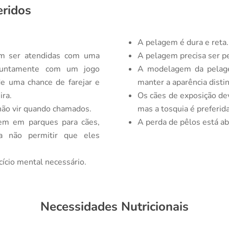
eridos
A pelagem é dura e reta.
em ser atendidas com uma
A pelagem precisa ser p
 juntamente com um jogo
A modelagem da pelage
e uma chance de farejar e
manter a aparência disti
ira.
Os cães de exposição de
não vir quando chamados.
mas a tosquia é preferid
em em parques para cães,
A perda de pêlos está ab
a não permitir que eles
cício mental necessário.
Necessidades Nutricionais