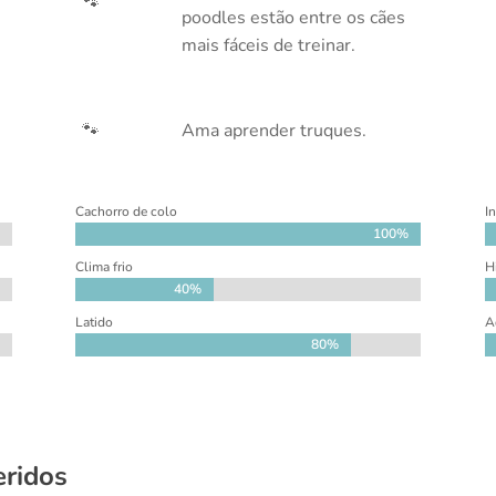
🐾
poodles estão entre os cães
mais fáceis de treinar.
s
🐾
Ama aprender truques.
Cachorro de colo
I
100%
100%
Clima frio
H
40%
40%
Latido
A
80%
80%
eridos