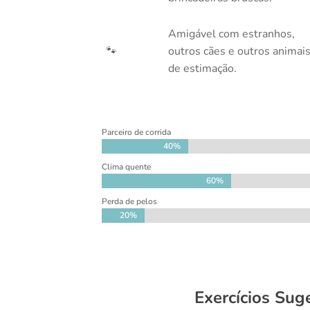
Amigável com estranhos,
🐾
outros cães e outros animai
de estimação.
Parceiro de corrida
40%
40%
Clima quente
60%
60%
Perda de pelos
20%
20%
Exercícios Sug