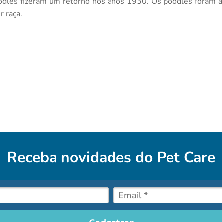
odles fizeram um retorno nos anos 1930. Os poodles foram a
r raça.
Receba novidades do
Pet Care