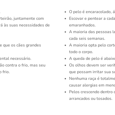
.
O pelo é encaracolado, 
rteirão, juntamente com
Escovar e pentear a cada
rá às suas necessidades de
emaranhados.
A maioria das pessoas le
cada seis semanas.
e que os cães grandes
A maioria opta pelo cort
todo o corpo.
ental necessário.
A queda de pelo é abaix
o contra o frio, mas seu
Os olhos devem ser verif
 frio.
que possam irritar sua su
Nenhuma raça é totalme
causar alergias em meno
Pelos crescendo dentro 
arrancados ou tosados.