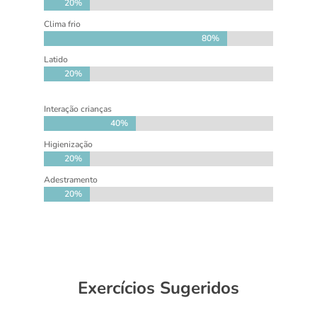
20%
20%
Clima frio
80%
80%
Latido
20%
20%
Interação crianças
40%
40%
Higienização
20%
20%
Adestramento
20%
20%
Exercícios Sugeridos