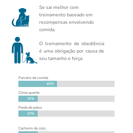
Se sai melhor com
treinamento baseado em
recompensas envolvendo
comida.
O treinamento de obediência
é uma obrigação por causa de
seu tamanho e força.
Parceiro de corrida
40%
40%
Clima quente
20%
20%
Perda de pelos
20%
20%
Cachorro de colo