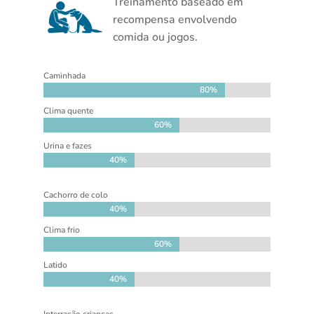
Treinamento baseado em
recompensa envolvendo
comida ou jogos.
Caminhada
80%
80%
Clima quente
60%
60%
Urina e fazes
40%
40%
Cachorro de colo
40%
40%
Clima frio
60%
60%
Latido
40%
40%
Interração crianças