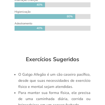
40%
40%
Higienização
80%
80%
Adestramento
40%
40%
Exercícios Sugeridos
O Galgo Afegão é um cão caseiro pacífico,
desde que suas necessidades de exercício
físico e mental sejam atendidas.
Para manter sua forma física, ele precisa
de uma caminhada diária, corrida ou
brincadeiras em um espaço fechado.