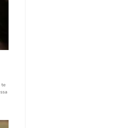
 te
assa