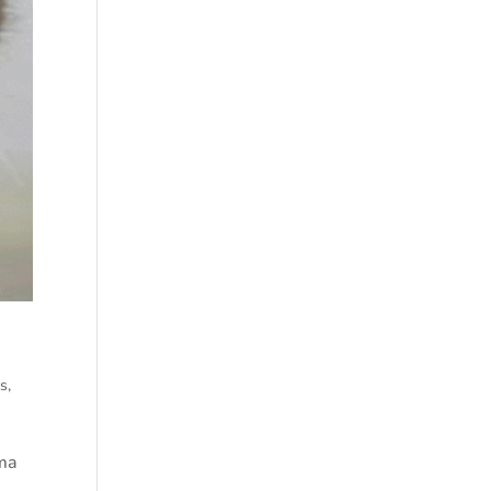
os
,
sma