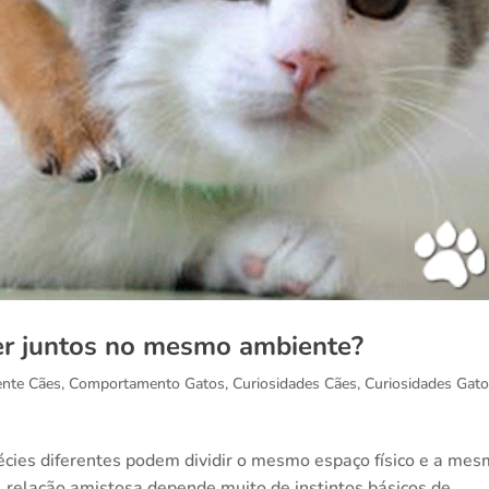
er juntos no mesmo ambiente?
nte Cães
,
Comportamento Gatos
,
Curiosidades Cães
,
Curiosidades Gat
écies diferentes podem dividir o mesmo espaço físico e a me
A relação amistosa depende muito de instintos básicos de