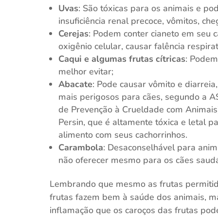
Uvas
: São tóxicas para os animais e p
insuficiência renal precoce, vômitos, ch
Cerejas
: Podem conter cianeto em seu c
oxigênio celular, causar falência respir
Caqui e algumas frutas cítricas
: Podem 
melhor evitar;
Abacate
: Pode causar vômito e diarrei
mais perigosos para cães, segundo a A
de Prevenção à Crueldade com Animais).
Persin, que é altamente tóxica e letal p
alimento com seus cachorrinhos.
Carambola
: Desaconselhável para anim
não oferecer mesmo para os cães saudá
Lembrando que mesmo as frutas permitida
frutas fazem bem à saúde dos animais, m
inflamação que os caroços das frutas pod