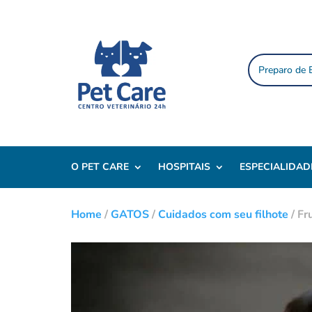
Preparo de
O PET CARE
HOSPITAIS
ESPECIALIDAD
Home
/
GATOS
/
Cuidados com seu filhote
/
Fr