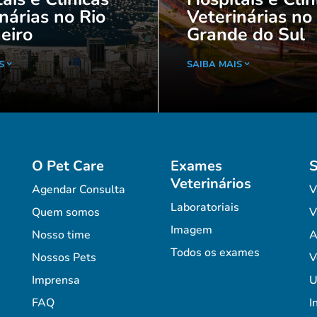
nárias no Rio
Veterinárias no
eiro
Grande do Sul
S
SAIBA MAIS
O Pet Care
Exames
S
Veterinários
Agendar Consulta
V
Laboratoriais
Quem somos
V
Imagem
Nosso time
A
Todos os exames
Nossos Pets
V
Imprensa
U
FAQ
I