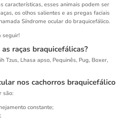
as características, esses animais podem ser
ças, os olhos salientes e as pregas faciais
hamada Síndrome ocular do braquicefálico.
 seguir!
 as raças braquicefálicas?
h Tzus, Lhasa apso, Pequinês, Pug, Boxer,
cular nos cachorros braquicefálico
r são:
mejamento constante;
;