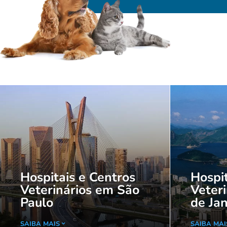
Hospitais e Centros
Hospit
Veterinários em São
Veteri
Paulo
de Jan
SAIBA MAIS
SAIBA MAI