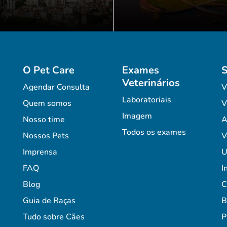
O Pet Care
Exames
S
Veterinários
Agendar Consulta
V
Laboratoriais
Quem somos
V
Imagem
Nosso time
A
Todos os exames
Nossos Pets
V
Imprensa
U
FAQ
I
Blog
C
Guia de Raças
B
Tudo sobre Cães
P