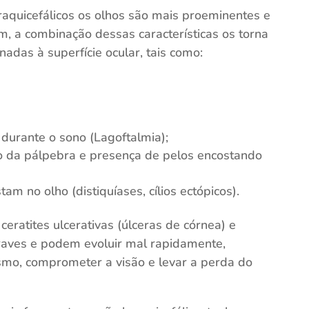
raquicefálicos os olhos são mais proeminentes e
m, a combinação dessas características os torna
nadas à superfície ocular, tais como:
e durante o sono (Lagoftalmia);
 da pálpebra e presença de pelos encostando
am no olho (distiquíases, cílios ectópicos).
eratites ulcerativas (úlceras de córnea) e
raves e podem evoluir mal rapidamente,
mo, comprometer a visão e levar a perda do