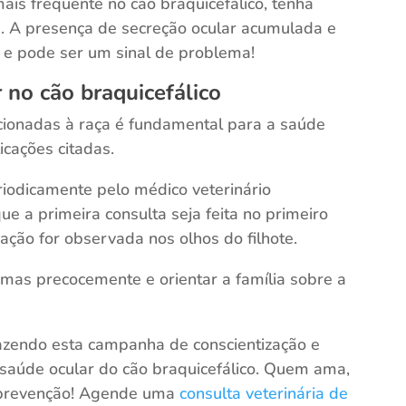
s frequente no cão braquicefálico, tenha
a
. A presença de secreção ocular acumulada e
e pode ser um sinal de problema!
 no cão braquicefálico
cionadas à raça é fundamental para a saúde
icações citadas.
riodicamente pelo médico veterinário
ue a primeira consulta seja feita no primeiro
ação for observada nos olhos do filhote.
lemas precocemente e orientar a família sobre a
azendo esta campanha de conscientização e
 saúde ocular do cão braquicefálico. Quem ama,
a prevenção! Agende uma
consulta veterinária de