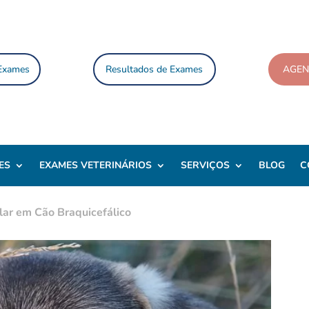
 Exames
Resultados de Exames
AGE
ES
EXAMES VETERINÁRIOS
SERVIÇOS
BLOG
C
ar em Cão Braquicefálico