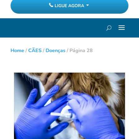
LIGUE AGORA
Home
/
CÃES
/
Doenças
/
Página 28