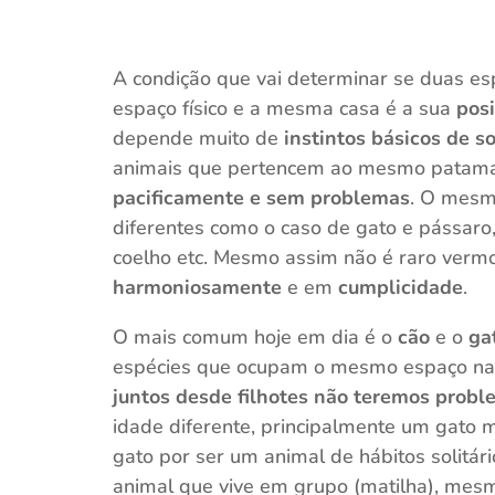
A condição que vai determinar se duas es
espaço físico e a mesma casa é a sua
pos
depende muito de
instintos básicos de s
animais que pertencem ao mesmo patamar
pacificamente e sem problemas
. O mesm
diferentes como o caso de gato e pássaro,
coelho etc. Mesmo assim não é raro verm
harmoniosamente
e em
cumplicidade
.
O mais comum hoje em dia é o
cão
e o
ga
espécies que ocupam o mesmo espaço na 
juntos desde filhotes não teremos prob
idade diferente, principalmente um gato m
gato por ser um animal de hábitos solitário
animal que vive em grupo (matilha), mes