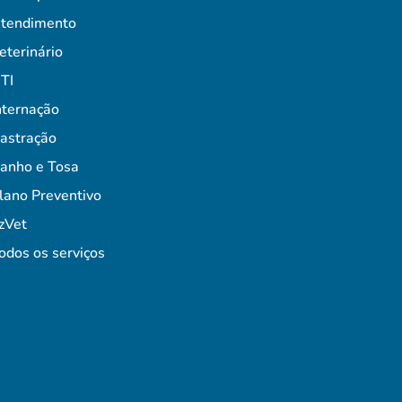
tendimento
eterinário
TI
nternação
astração
anho e Tosa
lano Preventivo
zVet
odos os serviços