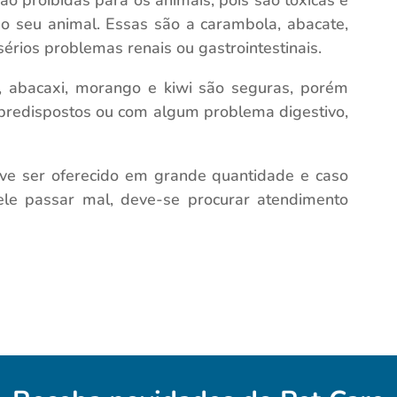
o proibidas para os animais, pois são tóxicas e
o seu animal. Essas são a carambola, abacate,
érios problemas renais ou gastrointestinais.
as, abacaxi, morango e kiwi são seguras, porém
predispostos ou com algum problema digestivo,
e ser oferecido em grande quantidade e caso
ele passar mal, deve-se procurar atendimento