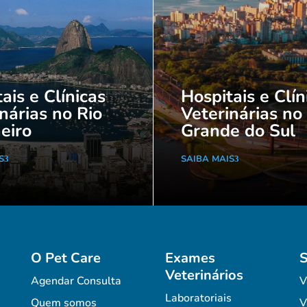
ais e Clínicas
Hospitais e Clín
nárias no Rio
Veterinárias no
eiro
Grande do Sul
S
SAIBA MAIS
O Pet Care
Exames
S
Veterinários
Agendar Consulta
V
Laboratoriais
Quem somos
V