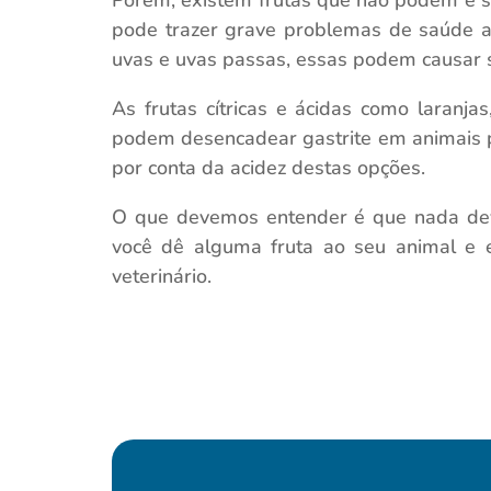
Porém, existem frutas que não podem e sã
pode trazer grave problemas de saúde a
uvas e uvas passas, essas podem causar s
As frutas cítricas e ácidas como laranj
podem desencadear gastrite em animais 
por conta da acidez destas opções.
O que devemos entender é que nada dev
você dê alguma fruta ao seu animal e 
veterinário.