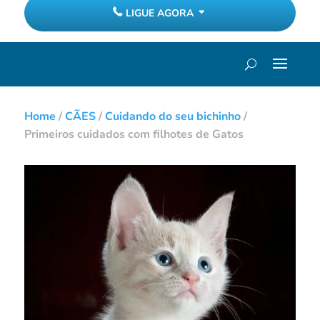
LIGUE AGORA
Home
/
CÃES
/
Cuidando do seu bichinho
/
Primeiros cuidados com filhotes de Gatos