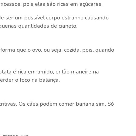
excessos, pois elas são ricas em açúcares.
de ser um possível corpo estranho causando
equenas quantidades de cianeto.
rma que o ovo, ou seja, cozida, pois, quando
atata é rica em amido, então maneire na
erder o foco na balança.
utritivas. Os cães podem comer banana sim. Só
m comer uva.