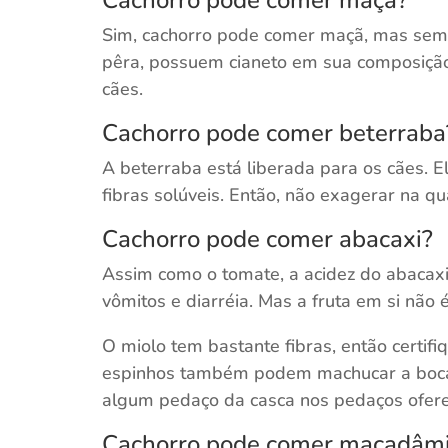
Sim, cachorro pode comer maçã, mas sem
pêra, possuem cianeto em sua composição
cães.
Cachorro pode comer beterraba
A beterraba está liberada para os cães. E
fibras solúveis. Então, não exagerar na q
Cachorro pode comer abacaxi?
Assim como o tomate, a acidez do abacax
vômitos e diarréia. Mas a fruta em si não é
O miolo tem bastante fibras, então certi
espinhos também podem machucar a boca d
algum pedaço da casca nos pedaços ofere
Cachorro pode comer macadâm