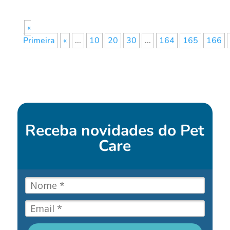
«
Primeira
«
...
10
20
30
...
164
165
166
Receba novidades do
Pet
Care