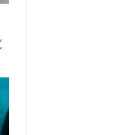
as
ra.