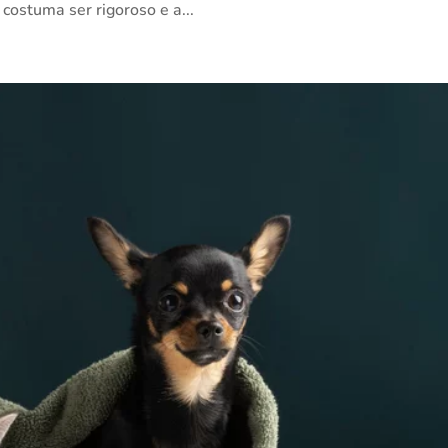
 costuma ser rigoroso e a...