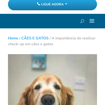
LIGUE AGORA
Home
/
CÃES E GATOS
/
A importância de realizar
check-up em cães e gatos